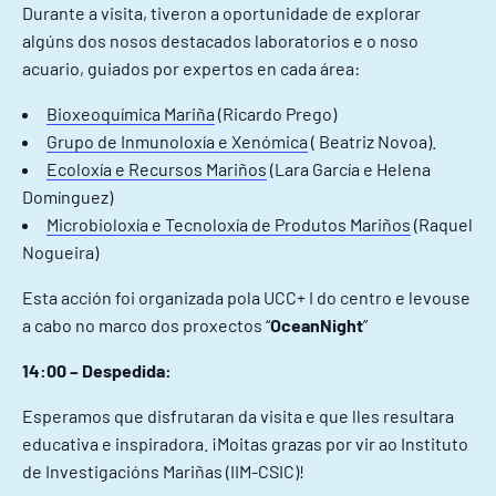
Durante a visita, tiveron a oportunidade de explorar
algúns dos nosos destacados laboratorios e o noso
acuario, guiados por expertos en cada área:
Bioxeoquímica Mariña
(Ricardo Prego)
Grupo de Inmunoloxía e Xenómica
( Beatriz Novoa).
Ecoloxía e Recursos Mariños
(Lara García e Helena
Domínguez)
Microbioloxía e Tecnoloxía de Produtos Mariños
(Raquel
Nogueira)
Esta acción foi organizada pola UCC+ I do centro e levouse
a cabo no marco dos proxectos “
OceanNight
”
14:00 – Despedida:
Esperamos que disfrutaran da visita e que lles resultara
educativa e inspiradora. ¡Moitas grazas por vir ao Instituto
de Investigacións Mariñas (IIM-CSIC)!