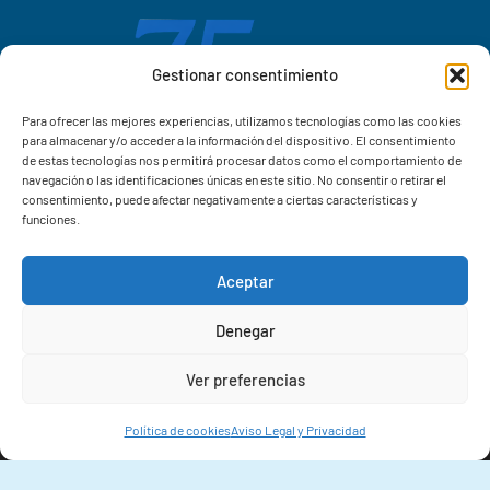
Gestionar consentimiento
Para ofrecer las mejores experiencias, utilizamos tecnologías como las cookies
para almacenar y/o acceder a la información del dispositivo. El consentimiento
de estas tecnologías nos permitirá procesar datos como el comportamiento de
navegación o las identificaciones únicas en este sitio. No consentir o retirar el
consentimiento, puede afectar negativamente a ciertas características y
funciones.
Aceptar
Correo IIM
Denegar
Intranet IIM
Ver preferencias
Extensiones
Política de cookies
Aviso Legal y Privacidad
© 2026 Instituto de Investigacións Mariñas (IIM-CSIC)