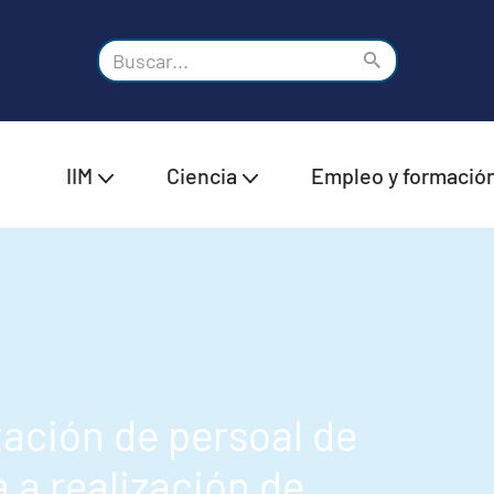
IIM
Ciencia
Empleo y formació
ación de persoal de
a a realización de