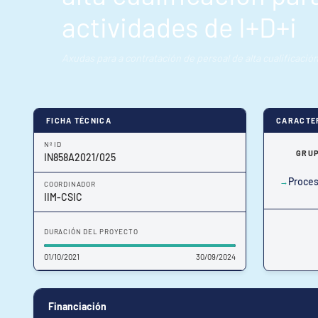
actividades de I+D+i
Axudas para a contratación de persoal de alta cualificación
FICHA TÉCNICA
CARACTE
Nº ID
GRUP
IN858A2021/025
Proces
COORDINADOR
IIM-CSIC
DURACIÓN DEL PROYECTO
01/10/2021
30/09/2024
Financiación