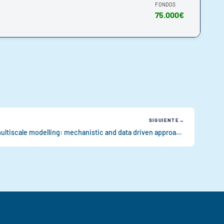
FONDOS
75.000€
SIGUIENTE
Complex microbial ecosystems multiscale modelling: mechanistic and data driven approaches integration.