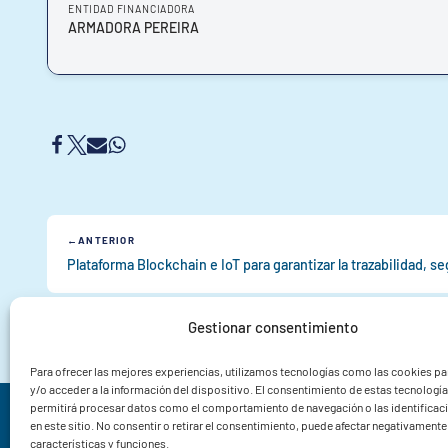
ENTIDAD FINANCIADORA
ARMADORA PEREIRA
ANTERIOR
Gestionar consentimiento
Para ofrecer las mejores experiencias, utilizamos tecnologías como las cookies p
y/o acceder a la información del dispositivo. El consentimiento de estas tecnologí
permitirá procesar datos como el comportamiento de navegación o las identificac
Instituto de Investigacións Mariñas CSIC
en este sitio. No consentir o retirar el consentimiento, puede afectar negativamente 
características y funciones.