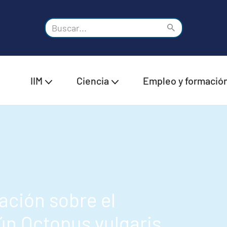
IIM
Ciencia
Empleo y formació
ación sobre el
ún Octopus vulgaris