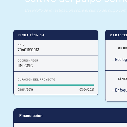
Desarrollo de investigación sobre el cultivo del pulpo co
FICHA TÉCNICA
CARACTE
Nº ID
GRUP
70401190013
Ecolog
COORDINADOR
IIM-CSIC
LÍNE
DURACIÓN DEL PROYECTO
08/04/2019
07/04/2021
Enfoqu
Financiación