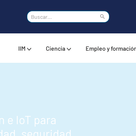
IIM
Ciencia
Empleo y formació
 e IoT para
idad, seguridad,