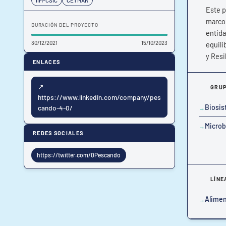
Este p
marco 
DURACIÓN DEL PROYECTO
entida
30/12/2021
15/10/2023
equili
y Resi
ENLACES
↗
GRUP
https://www.linkedin.com/company/pes
Biosis
cando-4-0/
Microb
REDES SOCIALES
https://twitter.com/0Pescando
LÍNE
Alimen