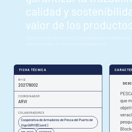
calidad y sostenibilid
valor de los producto
Plataforma Blockchain e IoT para garantizar la trazabilidad,
cadena de valor de los productos pesqueros
FICHA TÉCNICA
CARACTE
Nº ID
DESC
202178002
PESCA
COORDINADOR
que me
ARVI
objeti
COLABORADORES
veraci
Cooperativa de Armadores de Pesca del Puerto de
pesqu
Vigo (ARVI)(Coord.)
Blockc
IIM-CSIC
CETMAR