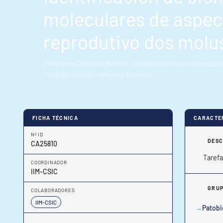
moleculares de aspect
reprodutivo dos molu
Programa Ciencias Mariñas: Identificación de biomarcador
reprodutivo dos moluscos bivalvos
FICHA TÉCNICA
CARACTE
Nº ID
DESC
CA25810
Tarefa
COORDINADOR
IIM-CSIC
GRUP
COLABORADORES
IIM-CSIC
Patobi