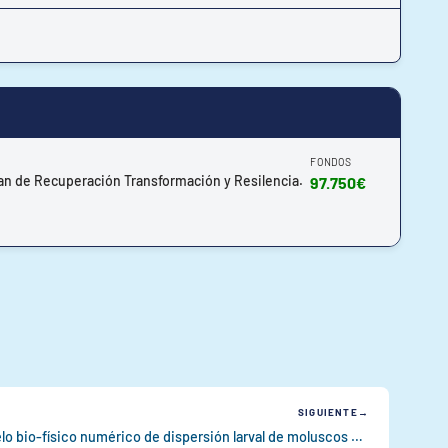
FONDOS
lan de Recuperación Transformación y Resilencia.
97.750€
SIGUIENTE
Programa Ciencias Mariñas: Modelo bio-físico numérico de dispersión larval de moluscos bivalvos nas augas galegas.