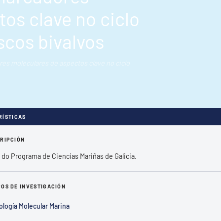
os clave no ciclo
scos bivalvos
es moleculares de aspectos clave no ciclo
RÍSTICAS
RIPCIÓN
 do Programa de Ciencias Mariñas de Galicia.
OS DE INVESTIGACIÓN
ología Molecular Marina