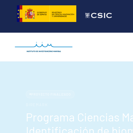
Saltar
al
contenido
PROYECTO FINALIZADO
BIREMARK
Programa Ciencias Ma
Identificación de bi