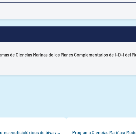
gramas de Ciencias Marinas de los Planes Complementarios de I+D+I del P
Programa Ciencias Mariñas: Avaliación dos efectos de estresores ecofisiolóxicos de bivalvos asociados a vertidos contaminantes