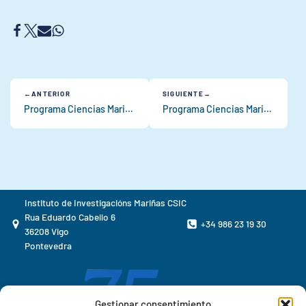
ANTERIOR
SIGUIENTE
Programa Ciencias Mariñas: Ecoloxía Molecular de moluscos bivalvos
Programa Ciencias Mariñas: Avances no benestar do polbo na acuicultura: Determinación de Indicadores Operativos de Benestar
Instituto de Investigacións Mariñas CSIC
Rua Eduardo Cabello 6
+34 986 23 19 30
36208 Vigo
Pontevedra
Gestionar consentimiento