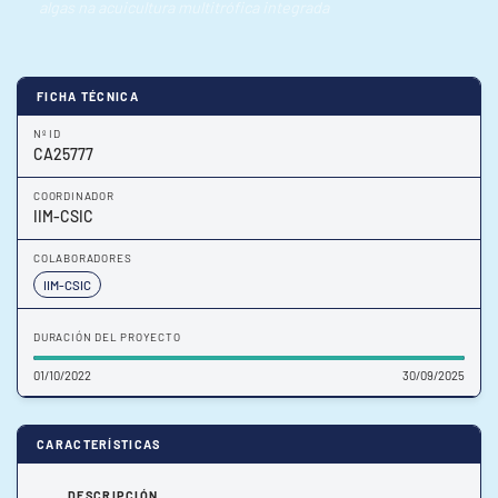
algas na acuicultura multitrófica integrada
FICHA TÉCNICA
Nº ID
CA25777
COORDINADOR
IIM-CSIC
COLABORADORES
IIM-CSIC
DURACIÓN DEL PROYECTO
01/10/2022
30/09/2025
CARACTERÍSTICAS
DESCRIPCIÓN