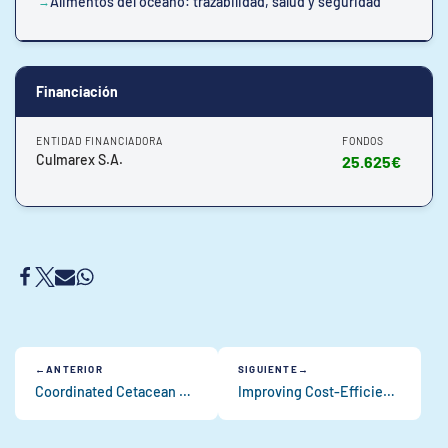
Alimentos del océano: trazabilidad, salud y seguridad
Financiación
ENTIDAD FINANCIADORA
FONDOS
Culmarex S.A.
25.625€
ANTERIOR
SIGUIENTE
Coordinated Cetacean Assessment, Monitoring and Management strategy in the Bay of Biscay and Iberian Coast sub-region
Improving Cost-Efficiency of Fisheries Research Surveys and Fish Stocks Assessments using Next-Generation Genetic Sequencing Methods