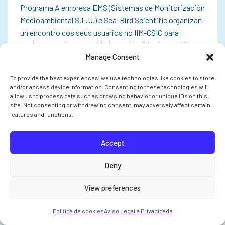
Programa A empresa EMS (Sistemas de Monitorización
Medioambiental S.L.U.) e Sea-Bird Scientific organizan
un encontro cos seus usuarios no IIM-CSIC para
explorar as súas necesidades no ámbito da recollida,
Manage Consent
monitorización e análise de datos. O…
To provide the best experiences, we use technologies like cookies to store
and/or access device information. Consenting to these technologies will
allow us to process data such as browsing behavior or unique IDs on this
site. Not consenting or withdrawing consent, may adversely affect certain
INVESTIGACIÓN
features and functions.
Accept
Deny
View preferences
Política de cookies
Aviso Legal e Privacidade
O CSIC pon en marcha cinco proxectos en