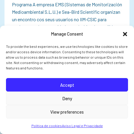
Programa A empresa EMS (Sistemas de Monitorización
Medioambiental S.L.U.) e Sea-Bird Scientific organizan
un encontro cos seus usuarios no IIM-CSIC para
explorar as súas necesidades no ámbito da recollida,
Manage Consent
monitorización e análise de datos. O…
To provide the best experiences, we use technologies like cookies to store
and/or access device information. Consenting to these technologies will
allow us to process data such as browsing behavior or unique IDs on this
site. Not consenting or withdrawing consent, may adversely affect certain
INVESTIGACIÓN
features and functions.
Accept
Deny
View preferences
Política de cookies
Aviso Legal e Privacidade
O CSIC pon en marcha cinco proxectos en