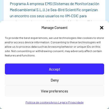
Programa A empresa EMS (Sistemas de Monitorización
Medioambiental S.L.U.) e Sea-Bird Scientific organizan
un encontro cos seus usuarios no IIM-CSIC para
explorar as súas necesidades no ámbito da recollida,
Manage Consent
monitorización e análise de datos. O…
To provide the best experiences, we use technologies like cookies to store
and/or access device information. Consenting to these technologies will
allow us to process data such as browsing behavior or unique IDs on this
site. Not consenting or withdrawing consent, may adversely affect certain
INVESTIGACIÓN
features and functions.
Accept
Deny
View preferences
Política de cookies
Aviso Legal e Privacidade
O CSIC pon en marcha cinco proxectos en