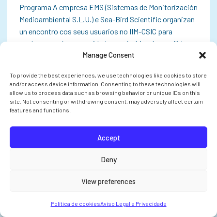
Programa A empresa EMS (Sistemas de Monitorización
Medioambiental S.L.U.) e Sea-Bird Scientific organizan
un encontro cos seus usuarios no IIM-CSIC para
explorar as súas necesidades no ámbito da recollida,
Manage Consent
monitorización e análise de datos. O…
To provide the best experiences, we use technologies like cookies to store
and/or access device information. Consenting to these technologies will
allow us to process data such as browsing behavior or unique IDs on this
site. Not consenting or withdrawing consent, may adversely affect certain
INVESTIGACIÓN
features and functions.
Accept
Deny
View preferences
Política de cookies
Aviso Legal e Privacidade
O CSIC pon en marcha cinco proxectos en