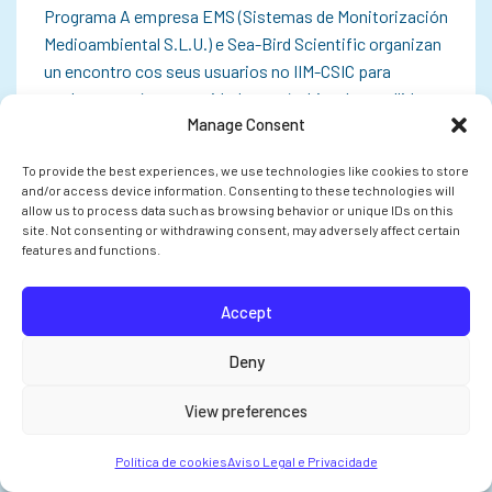
Programa A empresa EMS (Sistemas de Monitorización
Medioambiental S.L.U.) e Sea-Bird Scientific organizan
un encontro cos seus usuarios no IIM-CSIC para
explorar as súas necesidades no ámbito da recollida,
Manage Consent
monitorización e análise de datos. O…
To provide the best experiences, we use technologies like cookies to store
and/or access device information. Consenting to these technologies will
allow us to process data such as browsing behavior or unique IDs on this
site. Not consenting or withdrawing consent, may adversely affect certain
INVESTIGACIÓN
features and functions.
Accept
Deny
View preferences
Política de cookies
Aviso Legal e Privacidade
O CSIC pon en marcha cinco proxectos en