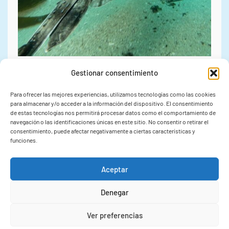
Gestionar consentimiento
03/08/2026
Para ofrecer las mejores experiencias, utilizamos tecnologías como las cookies
para almacenar y/o acceder a la información del dispositivo. El consentimiento
El IIM-CSIC culmina el
de estas tecnologías nos permitirá procesar datos como el comportamiento de
navegación o las identificaciones únicas en este sitio. No consentir o retirar el
proyecto MOVE y presentará
consentimiento, puede afectar negativamente a ciertas características y
funciones.
sus avances sobre
Aceptar
conectividad marina en el
congreso internacional
Denegar
IMARCO 2026
Ver preferencias