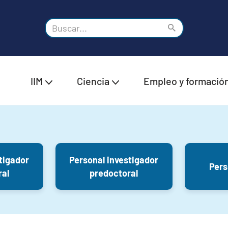
IIM
Ciencia
Empleo y formació
tigador
Personal investigador
Pers
ral
predoctoral