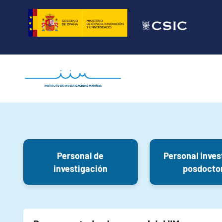
Saltar
al
contenido
Personal de
Personal inves
investigación
posdocto