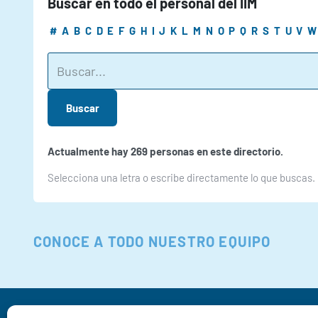
Buscar en todo el personal del IIM
#
A
B
C
D
E
F
G
H
I
J
K
L
M
N
O
P
Q
R
S
T
U
V
W
Buscar
Actualmente hay 269 personas en este directorio.
Selecciona una letra o escribe directamente lo que buscas.
CONOCE A TODO NUESTRO EQUIPO