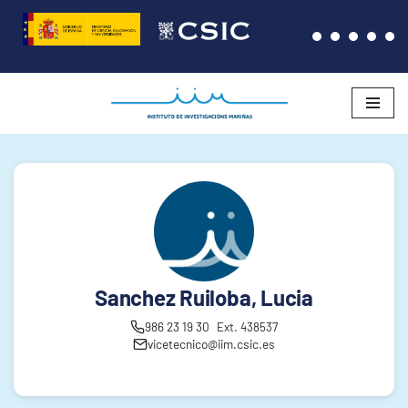
Saltar
al
contenido
Sanchez Ruiloba, Lucia
986 23 19 30
Ext. 438537
vicetecnico@iim.csic.es